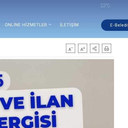
22°C
ONLİNE HİZMETLER
İLETİŞİM
E-Beledi