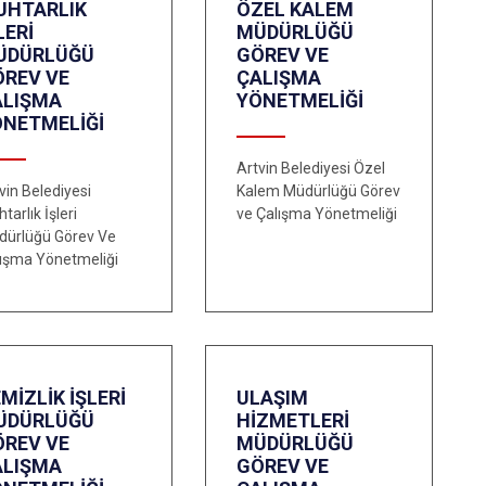
UHTARLIK
ÖZEL KALEM
LERİ
MÜDÜRLÜĞÜ
ÜDÜRLÜĞÜ
GÖREV VE
ÖREV VE
ÇALIŞMA
ALIŞMA
YÖNETMELİĞİ
ÖNETMELİĞİ
Artvin Belediyesi Özel
vin Belediyesi
Kalem Müdürlüğü Görev
tarlık İşleri
ve Çalışma Yönetmeliği
dürlüğü Görev Ve
ışma Yönetmeliği
MİZLİK İŞLERİ
ULAŞIM
ÜDÜRLÜĞÜ
HİZMETLERİ
ÖREV VE
MÜDÜRLÜĞÜ
ALIŞMA
GÖREV VE