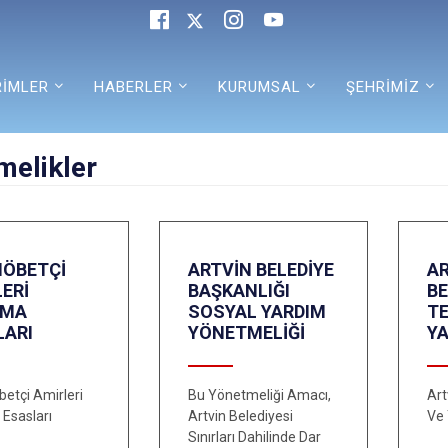
RİMLER
HABERLER
KURUMSAL
ŞEHRİMİZ
melikler
NÖBETÇİ
ARTVİN BELEDİYE
A
ERİ
BAŞKANLIĞI
BE
ŞMA
SOSYAL YARDIM
T
LARI
YÖNETMELİĞİ
Y
betçi Amirleri
Bu Yönetmeliği Amacı,
Art
 Esasları
Artvin Belediyesi
Ve 
Sınırları Dahilinde Dar