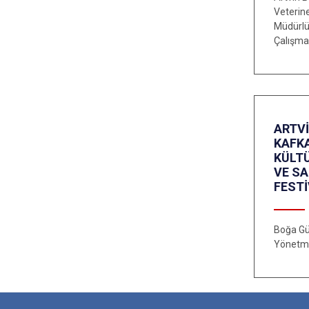
Veterine
Müdürlü
Çalışma
ARTV
KAFK
KÜLT
VE S
FESTİ
Boğa Gü
Yönetme