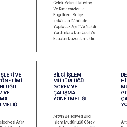
Gelirli, Yoksul, Muhtaç
Ve Kimsesizler İle
Engellilere Bütçe
İmkânları Dâhilinde
Yapılacak Aynî Ve Nakdî
Yardımlara Dair Usul Ve
Esasları Düzenlemektir.
İŞLERİ VE
BİLGİ İŞLEM
D
YÖNETİMİ
MÜDÜRLÜĞÜ
H
RLÜĞÜ
GÖREV VE
M
V VE
ÇALIŞMA
G
ŞMA
YÖNETMELİĞİ
Ç
TMELİĞİ
Y
Artvin Belediyesi Bilgi
elediyesi Afet
İşlem Müdürlüğü Görev
Art