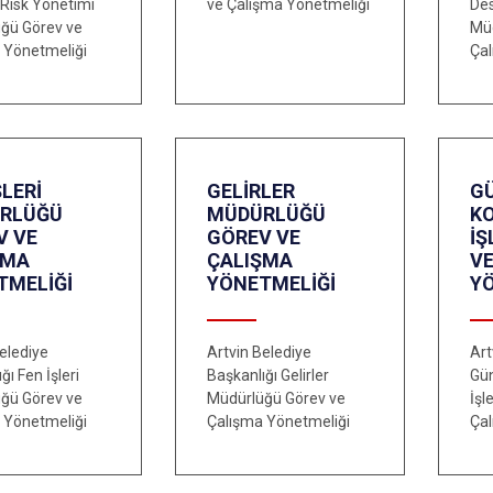
e Risk Yönetimi
ve Çalışma Yönetmeliği
Des
ğü Görev ve
Mü
 Yönetmeliği
Çal
ŞLERİ
GELİRLER
G
RLÜĞÜ
MÜDÜRLÜĞÜ
K
V VE
GÖREV VE
İ
ŞMA
ÇALIŞMA
V
TMELİĞİ
YÖNETMELİĞİ
Y
elediye
Artvin Belediye
Art
ğı Fen İşleri
Başkanlığı Gelirler
Gü
ğü Görev ve
Müdürlüğü Görev ve
İşl
 Yönetmeliği
Çalışma Yönetmeliği
Çal