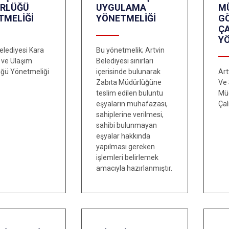
RLÜĞÜ
UYGULAMA
M
TMELİĞİ
YÖNETMELİĞİ
G
Ç
Y
elediyesi Kara
Bu yönetmelik; Artvin
ı ve Ulaşım
Belediyesi sınırları
ğü Yönetmeliği
içerisinde bulunarak
Art
Zabıta Müdürlüğüne
Ve 
teslim edilen buluntu
Mü
eşyaların muhafazası,
Çal
sahiplerine verilmesi,
sahibi bulunmayan
eşyalar hakkında
yapılması gereken
işlemleri belirlemek
amacıyla hazırlanmıştır.