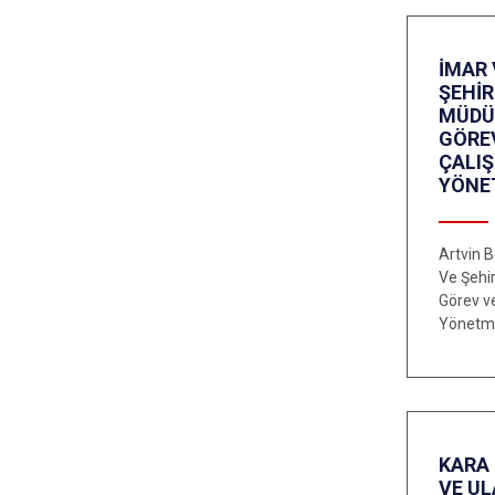
İMAR 
ŞEHİR
MÜDÜ
GÖRE
ÇALI
YÖNE
Artvin B
Ve Şehi
Görev v
Yönetme
KARA 
VE U