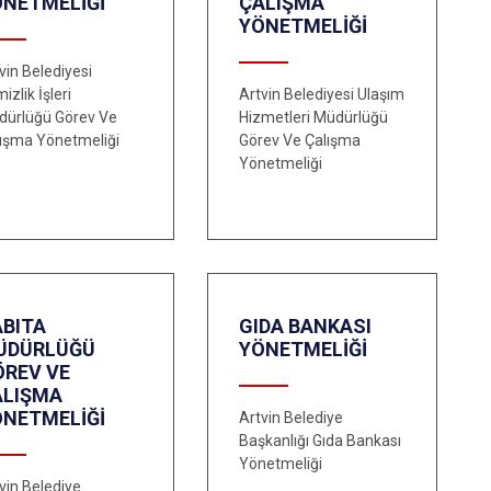
ÖNETMELİĞİ
ÇALIŞMA
YÖNETMELİĞİ
vin Belediyesi
izlik İşleri
Artvin Belediyesi Ulaşım
dürlüğü Görev Ve
Hizmetleri Müdürlüğü
ışma Yönetmeliği
Görev Ve Çalışma
Yönetmeliği
ABITA
GIDA BANKASI
ÜDÜRLÜĞÜ
YÖNETMELİĞİ
ÖREV VE
ALIŞMA
ÖNETMELİĞİ
Artvin Belediye
Başkanlığı Gıda Bankası
Yönetmeliği
vin Belediye