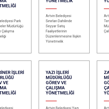
ŞMA
YÖNETMELİK
Y
TMELİĞİ
Artvin Belediyesi
Art
elediyesi Park
Sınırları Dahilinde
Tem
eler Müdürlüğü
Seyyar Satış
Mü
e Çalışma
Faaliyetlerinin
Çal
liği
Düzenlenmesine İlişkin
Yönetmelik
İNER İŞLERİ
YAZI İŞLERİ
Z
RLÜĞÜ
MÜDÜRLÜĞÜ
M
V VE
GÖREV VE
G
ŞMA
ÇALIŞMA
Ç
TMELİĞİ
YÖNETMELİĞİ
Y
elediyesi
Artvin Belediyesi Yazı
Art