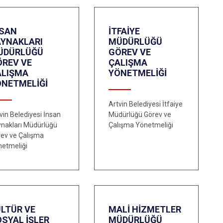
NSAN
İTFAİYE
AYNAKLARI
MÜDÜRLÜĞÜ
ÜDÜRLÜĞÜ
GÖREV VE
ÖREV VE
ÇALIŞMA
ALIŞMA
YÖNETMELİĞİ
ÖNETMELİĞİ
Artvin Belediyesi İtfaiye
vin Belediyesi İnsan
Müdürlüğü Görev ve
nakları Müdürlüğü
Çalışma Yönetmeliği
ev ve Çalışma
netmeliği
LTÜR VE
MALİ HİZMETLER
SYAL İŞLER
MÜDÜRLÜĞÜ