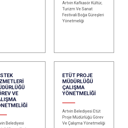
Artvin Kafkasör Kültür,
Turizm Ve Sanat
Festivali Boğa Güreşleri
Yönetmeliği
ESTEK
ETÜT PROJE
İZMETLERİ
MÜDÜRLÜĞÜ
ÜDÜRLÜĞÜ
ÇALIŞMA
ÖREV VE
YÖNETMELİĞİ
ALIŞMA
ÖNETMELİĞİ
Artvin Belediyesi Etüt
Proje Müdürlüğü Görev
vin Belediyesi
Ve Çalışma Yönetmeliği