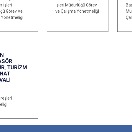
r İşleri
İşleri Müdürlüğü Görev
Baş
ğü Görev Ve
ve Çalışma Yönetmeliği
Mü
 Yönetmeliği
Çal
İN
ASÖR
ÜR, TURİZM
ANAT
VALİ
reşleri
liği