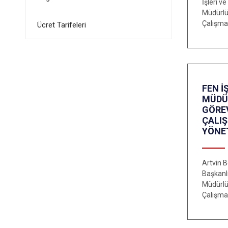
İşleri v
Müdürlü
Çalışma
Ücret Tarifeleri
FEN İ
MÜDÜ
GÖRE
ÇALI
YÖNE
Artvin B
Başkanlı
Müdürlü
Çalışma