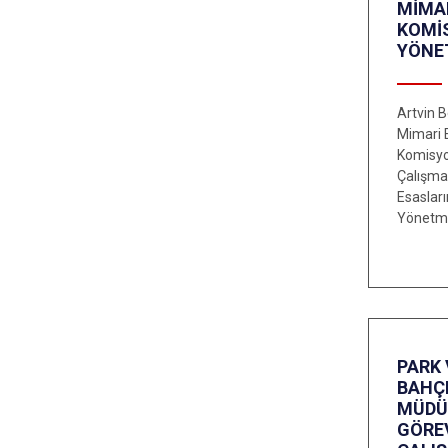
MİMAR
KOMİ
YÖNE
Artvin B
Mimari 
Komisyo
Çalışma
Esasları
Yönetme
PARK 
BAHÇ
MÜDÜ
GÖRE