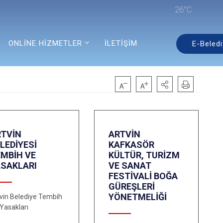
26°C
ONLİNE HİZMETLER
İLETİŞİM
E-Beledi
RTVİN
ARTVİN
LEDİYESİ
KAFKASÖR
EMBİH VE
KÜLTÜR, TURİZM
ASAKLARI
VE SANAT
FESTİVALİ BOĞA
GÜREŞLERİ
YÖNETMELİĞİ
vin Belediye Tembih
Yasakları