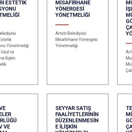
İ ESTETİK
MİSAFİRHANE
M
SYONU
YÖNERGESİ
İŞ
TMELİĞİ
YÖNETMELİĞİ
M
G
Ç
Y
elediyesi
Artvin Belediyesi
Estetik
Misafirhane Yönergesi
nu Yönetmeliği
Yönetmeliği
 Usul ve
Art
na İlişkin
Muh
lik
Mü
Çal
VE
SEYYAR SATIŞ
TE
ELER
FAALİYETLERİNİN
M
RLÜĞÜ
DÜZENLENMESİN
G
V VE
E İLİŞKİN
Ç