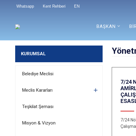
Whatsapp
Kent Rehberi
EN
BAŞKAN
Bİ
Yönet
KURUMSAL
Belediye Meclisi
7/24 
AMİRL
Meclis Kararları
ÇALI
ESAS
Teşkilat Şeması
7/24 Nö
Misyon & Vizyon
Çalışma