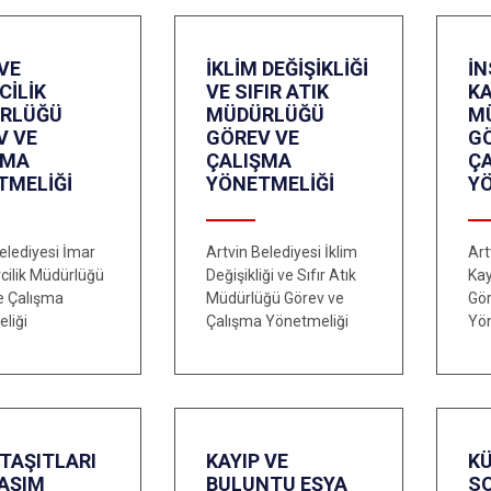
VE
İKLİM DEĞİŞİKLİĞİ
İ
CİLİK
VE SIFIR ATIK
K
RLÜĞÜ
MÜDÜRLÜĞÜ
M
V VE
GÖREV VE
G
ŞMA
ÇALIŞMA
Ç
TMELİĞİ
YÖNETMELİĞİ
Y
elediyesi İmar
Artvin Belediyesi İklim
Art
rcilik Müdürlüğü
Değişikliği ve Sıfır Atık
Kay
e Çalışma
Müdürlüğü Görev ve
Gör
liği
Çalışma Yönetmeliği
Yö
TAŞITLARI
KAYIP VE
KÜ
LAŞIM
BULUNTU EŞYA
SO