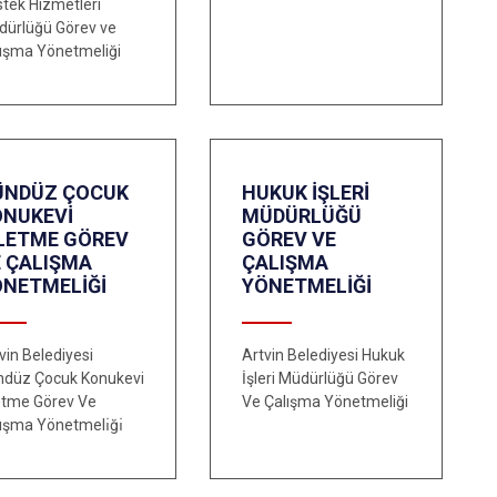
tek Hizmetleri
dürlüğü Görev ve
ışma Yönetmeliği
ÜNDÜZ ÇOCUK
HUKUK İŞLERİ
ONUKEVİ
MÜDÜRLÜĞÜ
ŞLETME GÖREV
GÖREV VE
E ÇALIŞMA
ÇALIŞMA
ÖNETMELİĞİ
YÖNETMELİĞİ
vin Belediyesi
Artvin Belediyesi Hukuk
ndüz Çocuk Konukevi
İşleri Müdürlüğü Görev
etme Görev Ve
Ve Çalışma Yönetmeliği
ışma Yönetmelı̇ğı̇