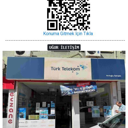
Konuma Gitmek İçin Tıkla
----------------------------------------------------------------------
UĞUR İLETİŞİM