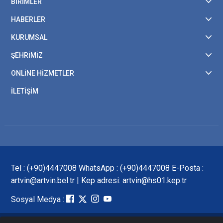
BİRİMLER
HABERLER
KURUMSAL
ŞEHRİMİZ
ONLİNE HİZMETLER
İLETİŞİM
Tel : (+90)4447008 WhatsApp : (+90)4447008 E-Posta :
artvin@artvin.bel.tr | Kep adresi: artvin@hs01.kep.tr
Sosyal Medya :