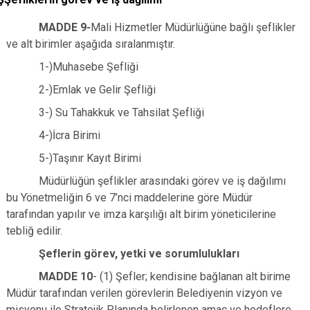
MADDE 9-
Mali Hizmetler Müdürlüğüne bağlı şeflikler
ve alt birimler aşağıda sıralanmıştır.
1-)Muhasebe Şefliği
2-)Emlak ve Gelir Şefliği
3-) Su Tahakkuk ve Tahsilat Şefliği
4-)İcra Birimi
5-)Taşınır Kayıt Birimi
Müdürlüğün şeflikler arasındaki görev ve iş dağılımı
bu Yönetmeliğin 6 ve 7’nci maddelerine göre Müdür
tarafından yapılır ve imza karşılığı alt birim yöneticilerine
tebliğ edilir.
Şeflerin görev, yetki ve sorumlulukları
MADDE 10
- (1) Şefler; kendisine bağlanan alt birime
Müdür tarafından verilen görevlerin Belediyenin vizyon ve
misyonu ile Stratejik Planında belirlenen amaç ve hedeflere