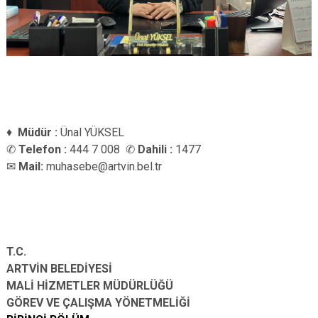
♦
Müdür :
Ünal YÜKSEL
✆
Telefon :
444 7 008
✆
Dahili :
1477
✉
Mail:
muhasebe@artvin.bel.tr
T.C.
ARTVİN BELEDİYESİ
MALİ HİZMETLER MÜDÜRLÜĞÜ
GÖREV VE ÇALIŞMA YÖNETMELİĞİ