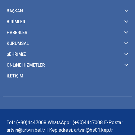
BAŞKAN
BİRİMLER
HABERLER
KURUMSAL
ŞEHRİMİZ
ONLİNE HİZMETLER
İLETİŞİM
Tel : (+90)4447008 WhatsApp : (+90)4447008 E-Posta :
artvin@artvin.bel.tr | Kep adresi: artvin@hs01.kep.tr