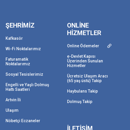
ŞEHRİMİZ
ONLİNE
HİZMETLER
Kafkasör
Online Ödemeler
Wi-Fi Noktalarımız
e-Devlet Kapısı
Faturamatik
Üzerinden Sunulan
Noktalarımız
Hizmetler
Sosyal Tesislerimiz
Ücretsiz Ulaşım Aracı
(65 yaş üstü) Takip
Engelli ve Yaşlı Dolmuş
Hattı Saatleri
Haybulans Takip
Artvin İli
Dolmuş Takip
Ulaşım
Nöbetçi Eczaneler
İLETİŞİM