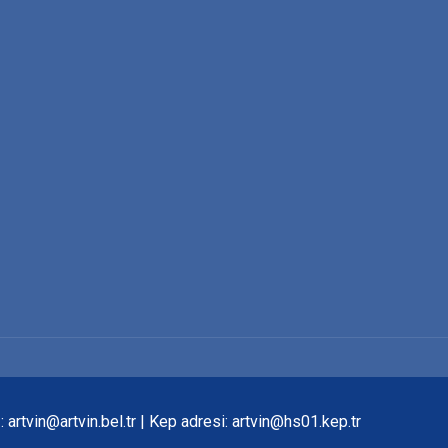
rtvin@artvin.bel.tr | Kep adresi: artvin@hs01.kep.tr