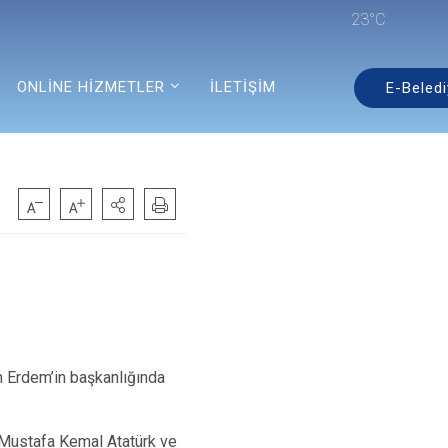
23°C
ONLİNE HİZMETLER
İLETİŞİM
E-Beledi
n Erdem’in başkanlığında
i Mustafa Kemal Atatürk ve