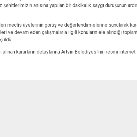
z şehitlerimizin anısına yapılan bir dakikalık saygı duruşunun ardın
i meclis üyelerinin görüş ve değerlendirmelerine sunularak kara
leri ve devam eden çalışmalarla ilgili konuların ele alındığı toplant
üşüldü.
 alınan kararların detaylarına Artvin Belediyesi’nin resmi internet